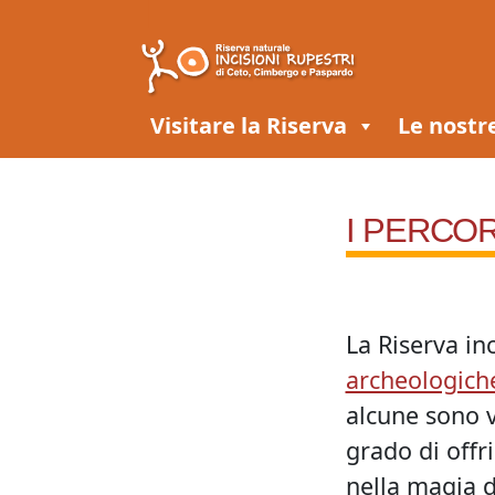
Vai al menu
Vai ai contenuti
Vai al footer
Visitare la Riserva
Le nostr
I PERCO
La Riserva inc
archeologich
alcune sono v
grado di offr
nella magia d