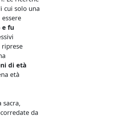
i cui solo una
d essere
 e fu
ssivi
o riprese
na
ni di età
ena età
a sacra,
, corredate da