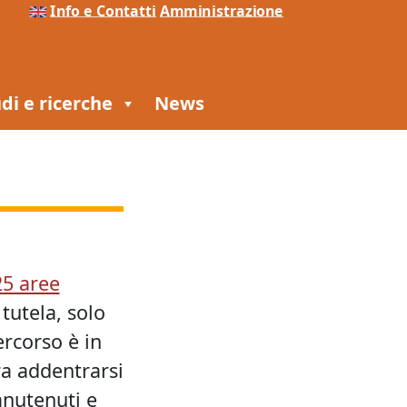
Info e Contatti
Amministrazione
di e ricerche
News
25 aree
tutela, solo
rcorso è in
ra addentrarsi
anutenuti e