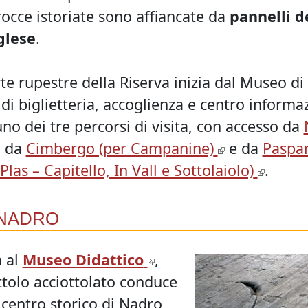
 rocce istoriate sono affiancate da
pannelli de
glese
.
arte rupestre della Riserva inizia dal Museo d
i di biglietteria, accoglienza e centro informaz
no dei tre percorsi di visita, con accesso da
, da
Cimbergo (per Campanine)
e da
Paspar
Plas – Capitello, In Vall e Sottolaiolo)
.
 NADRO
a al
Museo Didattico
,
ttolo acciottolato conduce
 centro storico di Nadro