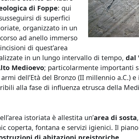
eologica di Foppe
: qui
susseguirsi di superfici
toriate, organizzato in un
rcorso ad anello immerso
incisioni di quest’area
alizzate in un lungo intervallo di tempo,
dal 
’Alto Medioevo
; particolarmente importanti 
 armi dell’Età del Bronzo (II millennio a.C.) e 
eribili alla fase di influenza etrusca della Med
ell’area istoriata è allestita un’
area di sosta
c coperta, fontana e servizi igienici. Il pian
ostruzioni di abitazioni preistoriche
.