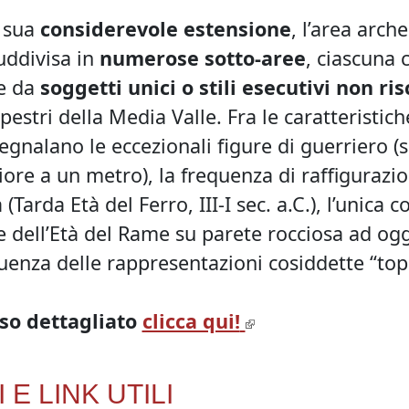
a sua
considerevole estensione
, l’area arch
uddivisa in
numerose sotto-aree
, ciascuna 
e da
soggetti unici o stili esecutivi non ris
pestri della Media Valle. Fra le caratteristich
egnalano le eccezionali figure di guerriero (
iore a un metro), la frequenza di raffigurazion
Tarda Età del Ferro, III-I sec. a.C.), l’unica
dell’Età del Rame su parete rocciosa ad ogg
equenza delle rappresentazioni cosiddette “top
rso dettagliato
clicca qui!
 E LINK UTILI