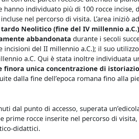
 hanno individuato più di 100 rocce incise, d
ncluse nel percorso di visita. L’area iniziò a
 tardo Neolitico (fine del IV millennio a.C.)
mente abbandonata
durante i secoli succe
 incisioni del II millennio a.C.); il suo utilizz
illennio a.C. Qui è stata inoltre individuata u
e finora unica concentrazione di istoriazio
uite dalla fine dell’epoca romana fino alla pi
nuti dal punto di accesso, superata un’edicol
le prime rocce inserite nel percorso di visita
tico-didattici.