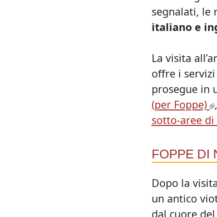
segnalati, le
italiano e in
La visita all’
offre i serviz
prosegue in u
(per Foppe)
sotto-aree di 
FOPPE DI
Dopo la visit
un antico vio
dal cuore del