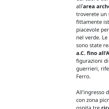
all’
area arch
troverete un 
fittamente is
piacevole pe
nel verde. Le 
sono state re
a.C. fino all
figurazioni di
guerrieri, rif
Ferro.
All’ingresso d
con zona picni
ospita tre
ric