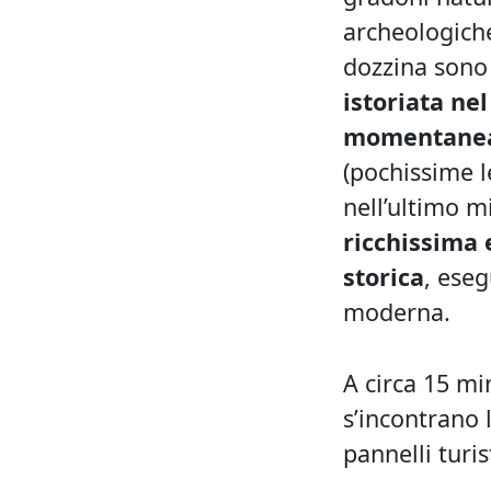
archeologiche
dozzina sono i
istoriata nel
momentanea
(pochissime le
nell’ultimo m
ricchissima 
storica
, eseg
moderna.
A circa 15 mi
s’incontrano 
pannelli turis