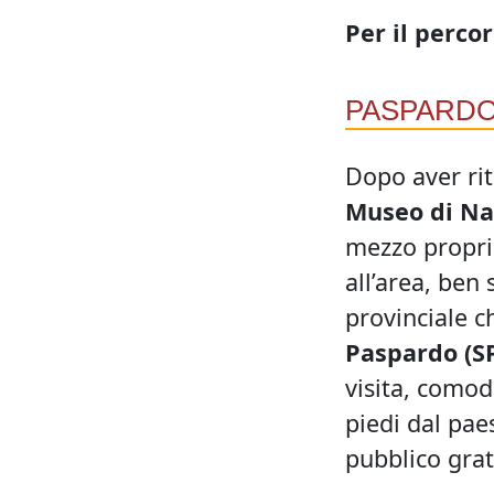
Per il perco
PASPARD
Dopo aver rit
Museo di Na
mezzo proprio
all’area, ben
provinciale c
Paspardo (S
visita, comod
piedi dal pae
pubblico grat