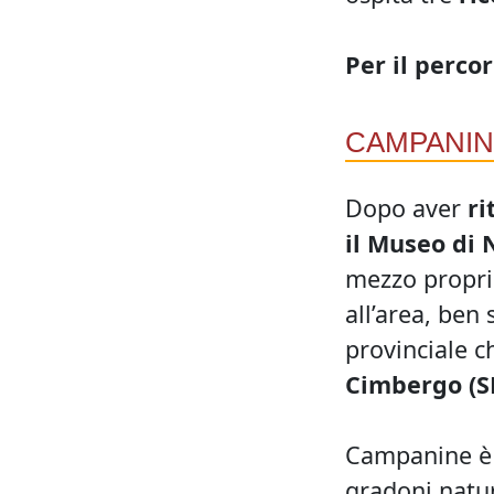
Per il perco
CAMPANIN
Dopo aver
ri
il Museo di
mezzo proprio
all’area, ben
provinciale c
Cimbergo (S
Campanine è u
gradoni natura