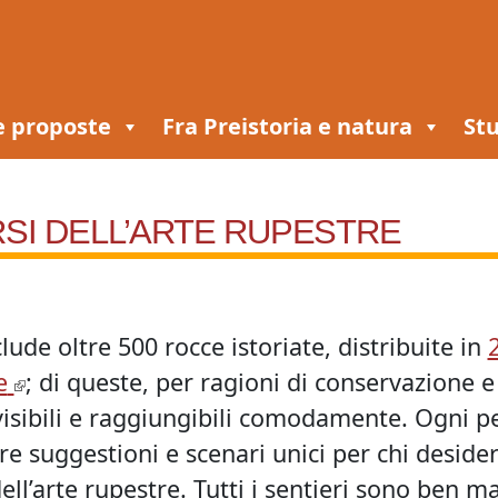
e proposte
Fra Preistoria e natura
Stu
RSI DELL’ARTE RUPESTRE
lude oltre 500 rocce istoriate, distribuite in
e
; di queste, per ragioni di conservazione e 
isibili e raggiungibili comodamente. Ogni pe
ire suggestioni e scenari unici per chi deside
ell’arte rupestre. Tutti i sentieri sono ben m