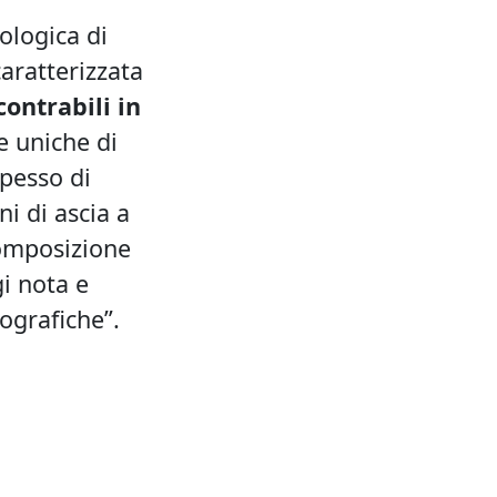
eologica di
caratterizzata
contrabili in
e uniche di
spesso di
i di ascia a
 composizione
i nota e
ografiche”.