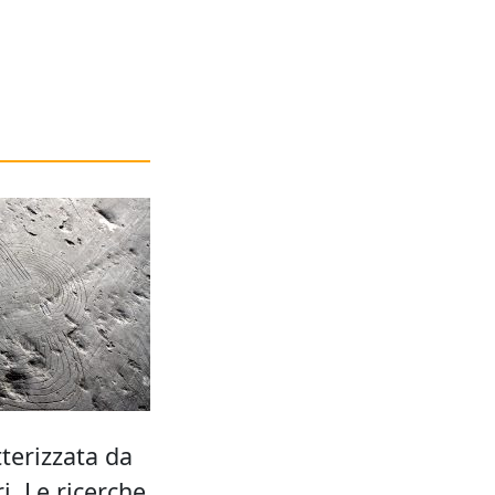
terizzata da
i. Le ricerche