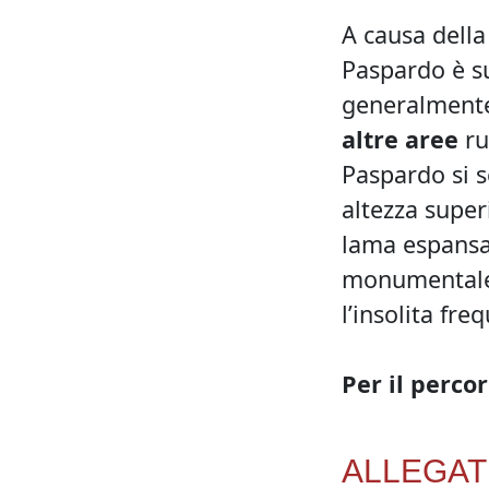
A causa dell
Paspardo è s
generalment
altre aree
ru
Paspardo si s
altezza super
lama espansa (
monumentale 
l’insolita fr
Per il perco
ALLEGATI