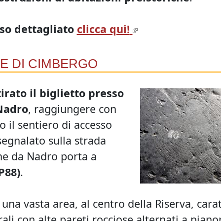
rso dettagliato
clicca qui!
E DI CIMBERGO
tirato il biglietto presso
 Nadro
, raggiungere con
 il sentiero di accesso
 segnalato sulla strada
he da Nadro porta a
P88)
.
na vasta area, al centro della Riserva, carat
li con alte pareti rocciose alternati a pianor