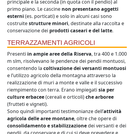
principale e la seconda (in quota con il pendio) al
primo piano. Le cascine
non presentano aggetti
esterni
(es. porticati) e solo in alcuni casi sono
costruite
strutture minori
, destinate alla raccolta e
conservazione dei
prodotti caseari e del latte
.
TERRAZZAMENTI AGRICOLI
Presenti
in ampie aree della Riserva
, tra 400 e 1.000
m slm, risolvevano le pendenze dei pendii montuosi,
consentendo la
coltivazione dei versanti montuosi
e l’utilizzo agricolo della montagna attraverso la
realizzazione di muri a monte e valle e il successivo
riempimento con terra. Erano impiegati
sia per
culture erbacee
(cereali e orticoli)
che arboree
(frutteti e vigneti).
Sono quindi importanti testimonianze dell’
attività
agricola delle aree montane
, oltre che opere di
consolidamento e stabilizzazione
dei versanti e dei
pendii, da conservare e di cui si deve prevedere e