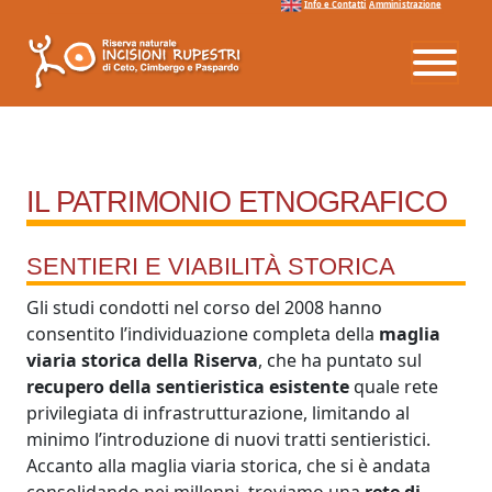
Info e Contatti
Amministrazione
Vai al menu
Vai ai contenuti
Vai al footer
IL PATRIMONIO ETNOGRAFICO
SENTIERI E VIABILITÀ STORICA
Gli studi condotti nel corso del 2008 hanno
consentito l’individuazione completa della
maglia
viaria storica della Riserva
, che ha puntato sul
recupero della sentieristica esistente
quale rete
privilegiata di infrastrutturazione, limitando al
minimo l’introduzione di nuovi tratti sentieristici.
Accanto alla maglia viaria storica, che si è andata