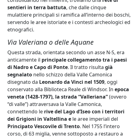
consolidando nei millenni, troviamo una
rete di
sentieri in terra battuta
, che dalle cinque
mulattiere principali si ramifica all’interno dei boschi,
servendo le aree istoriate e i contesti archeologici ed
etnografici.
Via Valeriana o delle Aquane
Questa strada, orientata secondo un asse N-S, era
anticamente il
principale collegamento tra i paesi
di Nadro e Capo di Ponte
. Il tratto risulta
già
segnalato
nello schizzo della Valle Camonica
disegnato da
Leonardo da Vinci nel 1509
, oggi
conservato alla Biblioteca Reale di Windsor. In
epoca
veneta (1428-1797), la strada “Valleriana”
(ovvero
“di valle”) attraversava la Valle Camonica,
connettendo le
rive del Lago d’Iseo con i territori
dei Grigioni in Valtellina e
le aree imperiali del
Principato Vescovile di Trento
. Nel 1755 l’intero
corso, di 63 miglia, venne sottoposto a restauro a